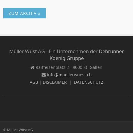
ZUM ARCHIV »
Müller Wüst AG - Ein Unternehmen der
Debrunner
Koenig Gruppe
Raiffeisenplatz 2 - 9000 St. Gallen
info@muellerwuest.ch
AGB
|
DISCLAIMER
|
DATENSCHUTZ
© Müller Wüst AG