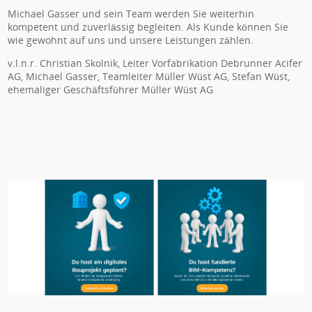
Michael Gasser und sein Team werden Sie weiterhin
kompetent und zuverlässig begleiten. Als Kunde können Sie
wie gewohnt auf uns und unsere Leistungen zählen.
v.l.n.r. Christian Skolnik, Leiter Vorfabrikation Debrunner Acifer
AG, Michael Gasser, Teamleiter Müller Wüst AG, Stefan Wüst,
ehemaliger Geschäftsführer Müller Wüst AG